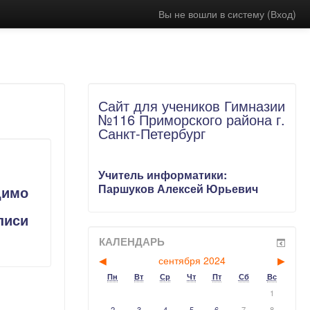
Вы не вошли в систему (
Вход
)
Сайт для учеников Гимназии
№116 Приморского района г.
Санкт-Петербург
Учитель информатики:
Паршуков Алексей Юрьевич
димо
писи
КАЛЕНДАРЬ
◀
сентября 2024
▶
Пн
Вт
Ср
Чт
Пт
Сб
Вс
1
2
3
4
5
6
7
8