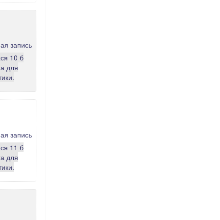
ся 10 б
га для
тики.
ся 11 б
га для
тики.