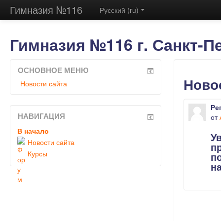
Гимназия №116
Русский (ru)
Гимназия №116 г. Санкт-П
ОСНОВНОЕ МЕНЮ
Ново
Новости сайта
Ре
НАВИГАЦИЯ
от
В начало
У
Новости сайта
п
Курсы
п
н