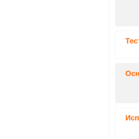
Тес
Осн
Исп