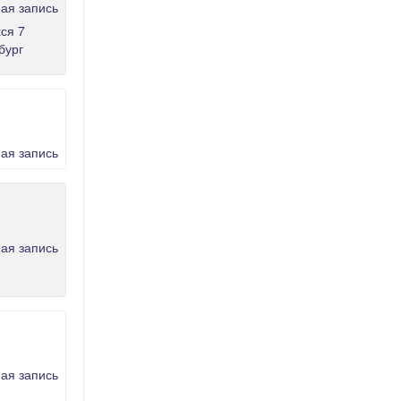
ся 7
бург