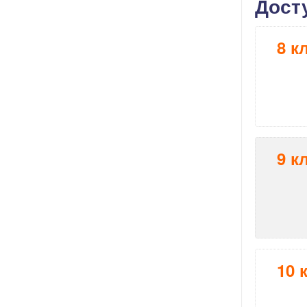
Дост
8 к
9 к
10 